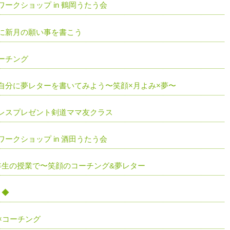
ークショップ in 鶴岡うたう会
に新月の願い事を書こう
ーチング
自分に夢レターを書いてみよう〜笑顔×月よみ×夢〜
レスプレゼント剣道ママ友クラス
ークショップ in 酒田うたう会
年生の授業で〜笑顔のコーチング&夢レター
 ◆
×コーチング