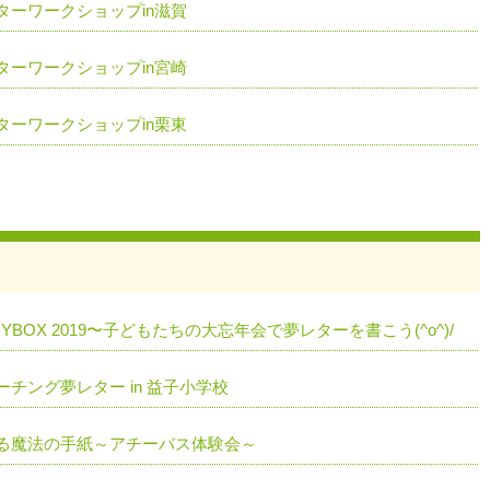
ターワークショップin滋賀
ターワークショップin宮崎
ターワークショップin栗東
BOX 2019〜子どもたちの大忘年会で夢レターを書こう(^o^)/
チング夢レター in 益子小学校
る魔法の手紙～アチーバス体験会～