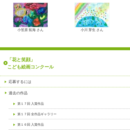
小笠原 拓海 さん
小川 芽生 さん
「花と笑顔」
こども絵画コンクール
応募するには
過去の作品
第１７回 入賞作品
第１７回 全作品ギャラリー
第１６回 入賞作品