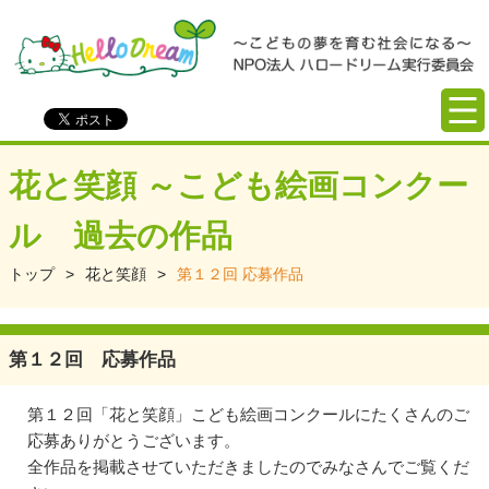
花と笑顔 ～こども絵画コンクー
ル 過去の作品
トップ
>
花と笑顔
>
第１２回 応募作品
第１２回 応募作品
第１２回「花と笑顔」こども絵画コンクールにたくさんのご
応募ありがとうございます。
全作品を掲載させていただきましたのでみなさんでご覧くだ