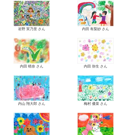
岩野 実乃里 さん
内田 有梨紗 さん
内田 晴奈 さん
内田 弥生 さん
内山 翔大郎 さん
梅村 優菜 さん