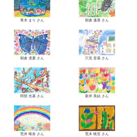
青木 まり さん
朝倉 遙香 さん
朝倉 凛夏 さん
穴見 音葵 さん
阿部 光基 さん
新井 美結 さん
荒井 唯奈 さん
荒木 映至 さん