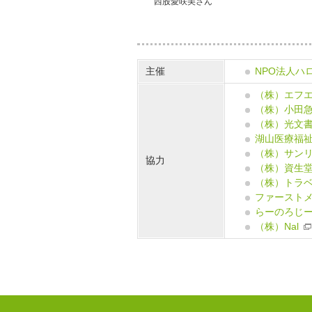
西股愛咲美さん
主催
NPO法人ハ
（株）エフ
（株）小田
（株）光文
湖山医療福
（株）サン
協力
（株）資生
（株）トラ
ファースト
らーのろじ
（株）Nal