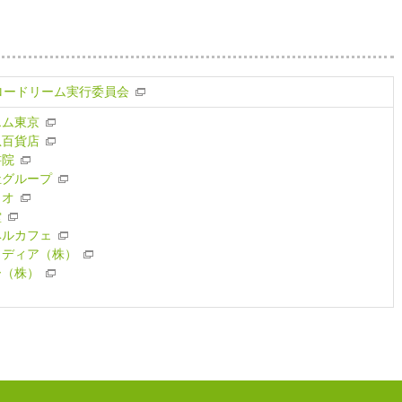
ロードリーム実行委員会
エム東京
急百貨店
書院
祉グループ
リオ
堂
ベルカフェ
メディア（株）
ー（株）