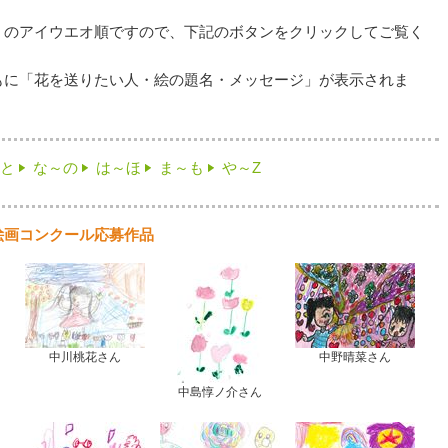
）のアイウエオ順ですので、下記のボタンをクリックしてご覧く
もに「花を送りたい人・絵の題名・メッセージ」が表示されま
と
な～の
は～ほ
ま～も
や～Z
絵画コンクール応募作品
中川桃花さん
中野晴菜さん
中島惇ノ介さん