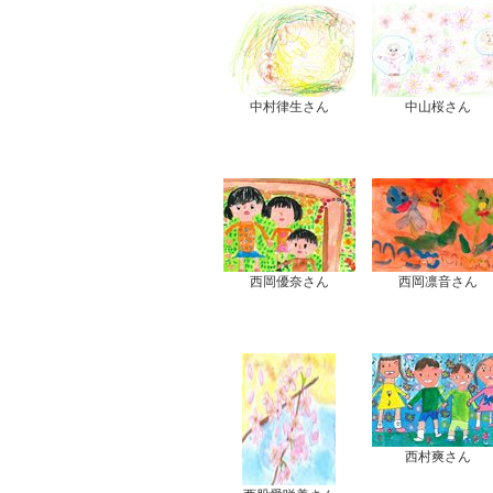
中村律生さん
中山桜さん
西岡優奈さん
西岡凛音さん
西村爽さん