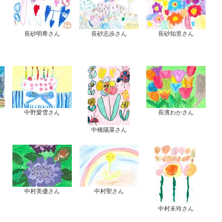
長砂明希さん
長砂志歩さん
長砂知里さん
中野愛雪さん
長濱わかさん
中橋陽菜さん
中村美優さん
中村聖さん
中村未玲さん