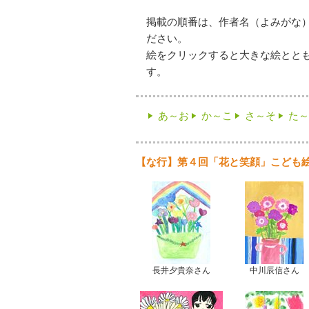
掲載の順番は、作者名（よみがな
ださい。
絵をクリックすると大きな絵とと
す。
あ～お
か～こ
さ～そ
た～
【な行】第４回「花と笑顔」こども
長井夕貴奈さん
中川辰信さん