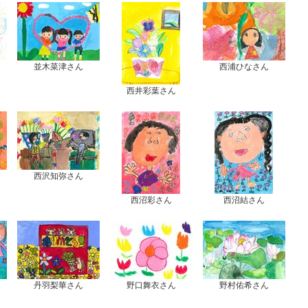
並木菜津さん
西浦ひなさん
西井彩葉さん
西沢知弥さん
西沼彩さん
西沼結さん
丹羽梨華さん
野口舞衣さん
野村佑希さん