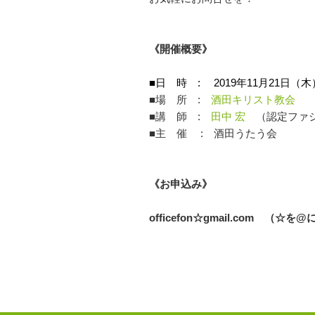
《開催概要》
■日 時 : 2019年11月21日（木）1
■場 所 :
酒田キリスト教会
■講 師 :
田中 宏
（認定ファ
■主 催 : 酒田うたう会
《お申込み》
officefon☆gmail.com 